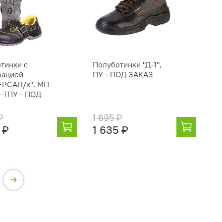
тинки с
Полуботинки "Д-1",
рацией
ПУ - ПОД ЗАКАЗ
ЕРСАЛ/к", МП
-ТПУ - ПОД
₽
1 695 ₽
 ₽
1 635 ₽