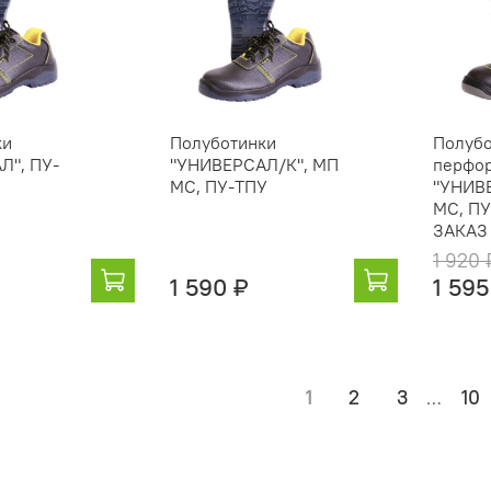
ки
Полуботинки
Полубо
Л", ПУ-
"УНИВЕРСАЛ/К", МП
перфо
МС, ПУ-ТПУ
"УНИВ
МС, ПУ
ЗАКАЗ
1 920 
1 590 ₽
1 595
1
2
3
10
…