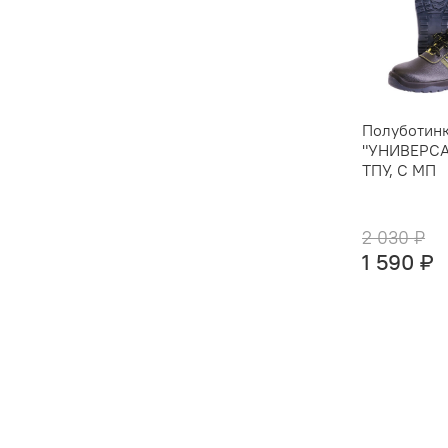
Полуботин
"УНИВЕРСА
ТПУ, С МП
2 030 ₽
1 590 ₽