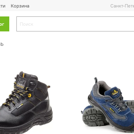
сти
Корзина
Санкт-Пет
ог
ВЬ