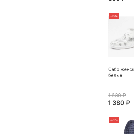
-15%
Сабо женск
белые
1 630 ₽
1 380 ₽
-22%