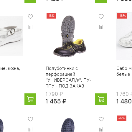
-18%
-16%
ие, кожа,
Полуботинки с
Сабо м
перфорацией
белые
"УНИВЕРСАЛ/к", ПУ-
ТПУ - ПОД ЗАКАЗ
1 790 ₽
1 760 
1 465 ₽
1 480
-17%