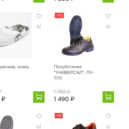
-15%
ужские, кожа,
Полуботинки
"УНИВЕРСАЛ", ПУ-
ТПУ
₽
1 750 ₽
 ₽
1 490 ₽
-4%