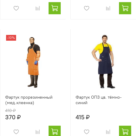
-10%
Фартук прорезиненный
Фартук ОПЗ цв. тёмно-
(мед.клеенка)
синий
410 ₽
370 ₽
415 ₽