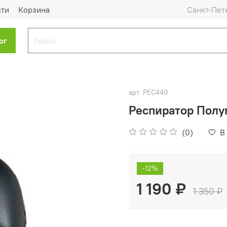
сти
Корзина
Санкт-Пет
ог
арт.
РЕС440
Респиратор Полу
(0)
В
-12%
1 190 ₽
1 350 ₽