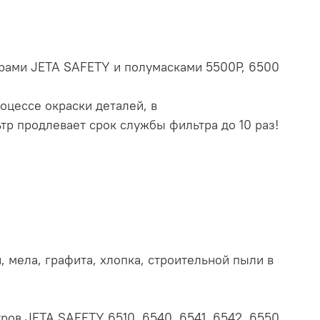
трами JETA SAFETY и полумасками 5500P, 6500
цессе окраски деталей, в
р продлевает срок службы фильтра до 10 раз!
 мела, графита, хлопка, строительной пыли в
ов JETA SAFETY 6510, 6540, 6541, 6542, 6550,