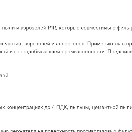
т пыли и аэрозолей P1R, которые совместимы с филь
частиц, аэрозолей и аллергенов. Применяются в про
ской и горнодобывающей промышленности. Предфильт
лей.
ых концентрациях до 4 ПДК, пыльцы, цементной пыли,
ью держателя на поверхность противогазовых фильтр