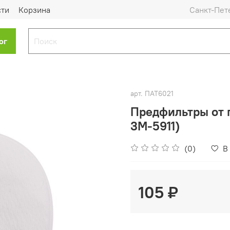
сти
Корзина
Санкт-Пет
ог
арт.
ПАТ6021
Предфильтры от п
3М-5911)
(0)
В
105 ₽