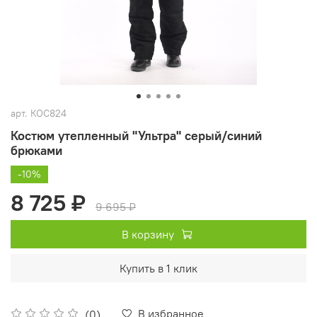
арт.
КОС824
Костюм утепленный "Ультра" серый/синий
брюками
-10%
8 725 ₽
9 695 ₽
В корзину
Купить в 1 клик
В избранное
(0)