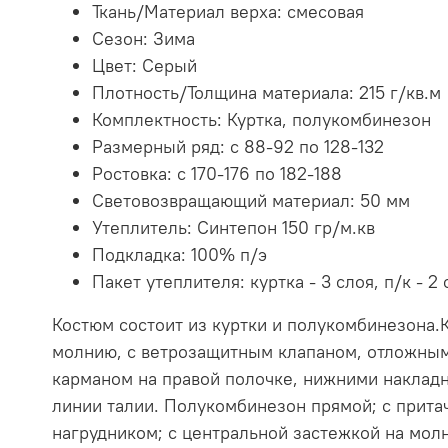
Ткань/Материал верха:
смесовая
Сезон:
Зима
Цвет:
Серый
Плотность/Толщина материала:
215 г/кв.м
Комплектность:
Куртка, полукомбинезон
Размерный ряд:
с 88-92 по 128-132
Ростовка:
с 170-176 по 182-188
Световозвращающий материал:
50 мм
Утеплитель:
Синтепон 150 гр/м.кв
Подкладка:
100% п/э
Пакет утеплителя:
куртка - 3 слоя, п/к - 2
Костюм состоит из куртки и полукомбинезона.К
молнию, с ветрозащитным клапаном, отложным
карманом на правой полочке, нижними наклад
линии талии. Полукомбинезон прямой; с прита
нагрудником; с центральной застежкой на мол