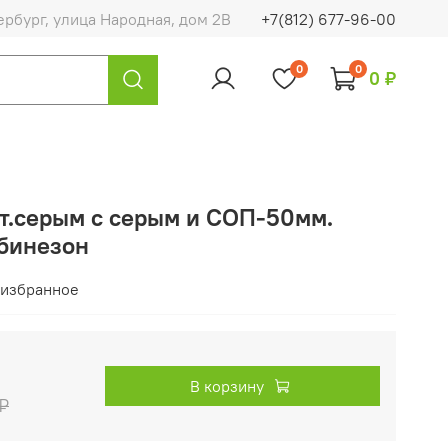
ербург, улица Народная, дом 2В
+7(812) 677-96-00
0
0
0 ₽
т.серым с серым и СОП-50мм.
мбинезон
 избранное
В корзину
₽