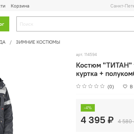
сти
Корзина
Санкт-Пет
ог
ДА
ЗИМНИЕ КОСТЮМЫ
арт.
114594
Костюм "ТИТАН" 
куртка + полуко
(0)
В
-4%
4 395 ₽
4 580 