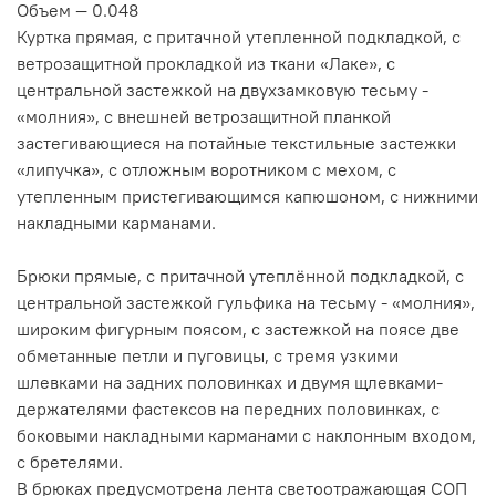
Объем —
0.048
Куртка прямая, с притачной утепленной подкладкой, с
ветрозащитной прокладкой из ткани «Лаке», с
центральной застежкой на двухзамковую тесьму -
«молния», с внешней ветрозащитной планкой
застегивающиеся на потайные текстильные застежки
«липучка», с отложным воротником с мехом, с
утепленным пристегивающимся капюшоном, с нижними
накладными карманами.
Брюки прямые, с притачной утеплённой подкладкой, с
центральной застежкой гульфика на тесьму - «молния»,
широким фигурным поясом, с застежкой на поясе две
обметанные петли и пуговицы, с тремя узкими
шлевками на задних половинках и двумя щлевками-
держателями фастексов на передних половинках, с
боковыми накладными карманами с наклонным входом,
с бретелями.
В брюках предусмотрена лента светоотражающая СОП