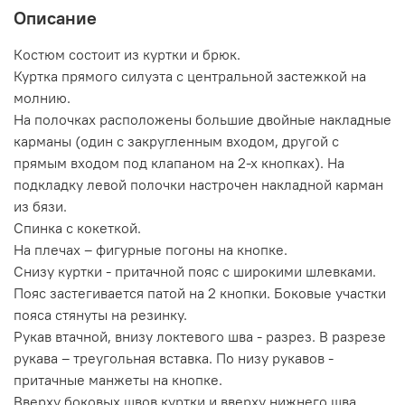
Описание
Костюм состоит из куртки и брюк.
Куртка прямого силуэта с центральной застежкой на
молнию.
На полочках расположены большие двойные накладные
карманы (один с закругленным входом, другой с
прямым входом под клапаном на 2-х кнопках). На
подкладку левой полочки настрочен накладной карман
из бязи.
Спинка с кокеткой.
На плечах – фигурные погоны на кнопке.
Снизу куртки - притачной пояс с широкими шлевками.
Пояс застегивается патой на 2 кнопки. Боковые участки
пояса стянуты на резинку.
Рукав втачной, внизу локтевого шва - разрез. В разрезе
рукава – треугольная вставка. По низу рукавов -
притачные манжеты на кнопке.
Вверху боковых швов куртки и вверху нижнего шва