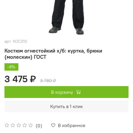
арт.
КОС310
Костюм огнестойкий х/б: куртка, брюки
(молескин) ГОСТ
-8%
3 475 ₽
3 780 ₽
В корзину
Купить в 1 клик
В избранное
(0)