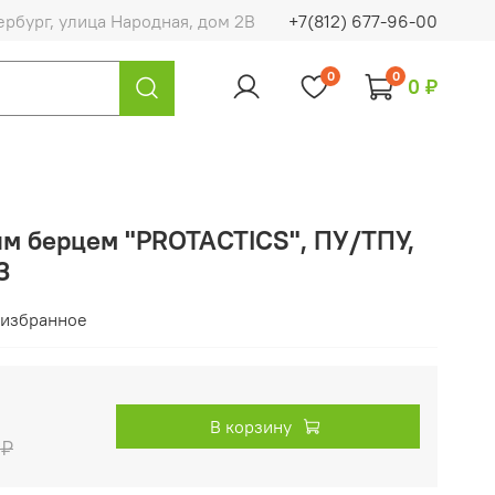
ербург, улица Народная, дом 2В
+7(812) 677-96-00
0
0
0 ₽
им берцем "PROTACTICS", ПУ/ТПУ,
З
 избранное
В корзину
 ₽