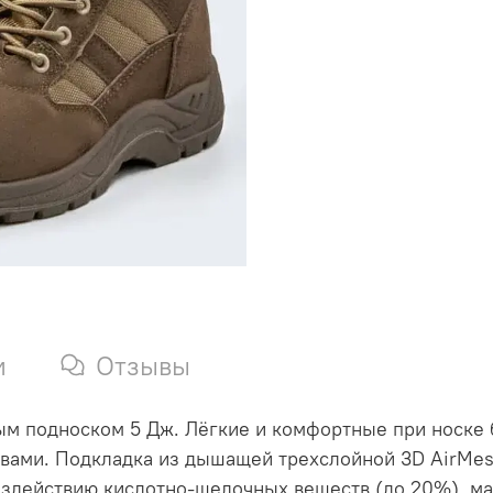
и
Отзывы
ым подноском 5 Дж. Лёгкие и комфортные при носке 
ами. Подкладка из дышащей трехслойной 3D AirMes
воздействию кислотно-щелочных веществ (до 20%), м