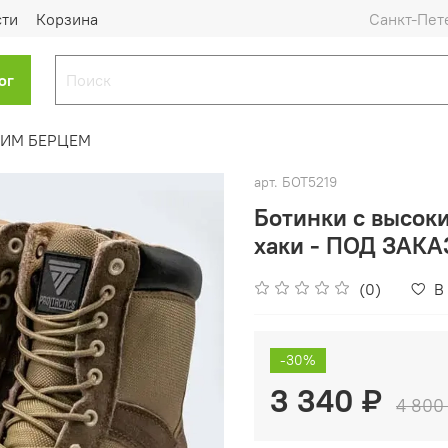
сти
Корзина
Санкт-Пет
ог
КИМ БЕРЦЕМ
арт.
БОТ5219
Ботинки с высок
хаки - ПОД ЗАКА
(0)
В
-30%
3 340 ₽
4 800