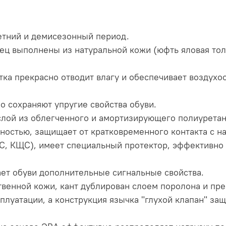
етний и демисезонный период.
ец выполнены из натуральной кожи (юфть яловая толщ
тка прекрасно отводит влагу и обеспечивает воздухо
 сохраняют упругие свойства обуви.
слой из облегченного и амортизирующего полиуретан
остью, защищает от кратковременного контакта с на
БС, КЩС), имеет специальный протектор, эффективно
ет обуви дополнительные сигнальные свойства.
твенной кожи, кант дублирован слоем поролона и пр
плуатации, а конструкция язычка "глухой клапан" защ