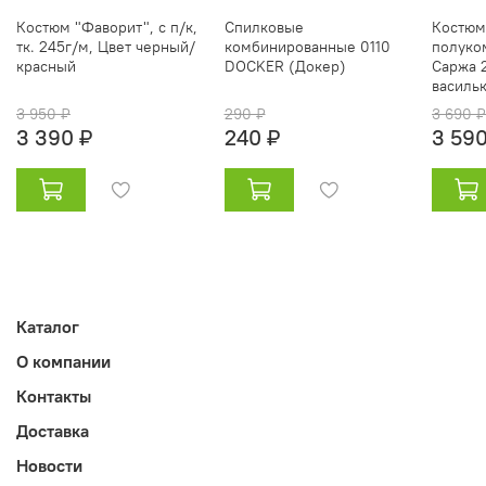
Костюм "Фаворит", с п/к,
Спилковые
Костюм
тк. 245г/м, Цвет черный/
комбинированные 0110
полуко
красный
DOCKER (Докер)
Саржа 
василь
3 950 ₽
290 ₽
3 690 ₽
3 390 ₽
240 ₽
3 590
Каталог
О компании
Контакты
Доставка
Новости