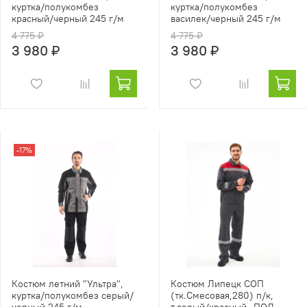
куртка/полукомбез
куртка/полукомбез
красный/черный 245 г/м
василек/черный 245 г/м
4 775 ₽
4 775 ₽
3 980 ₽
3 980 ₽
-17%
Костюм летний "Ультра",
Костюм Липецк СОП
куртка/полукомбез серый/
(тк.Смесовая,280) п/к,
черный 245 г/м
т.серый/красный -ПОД