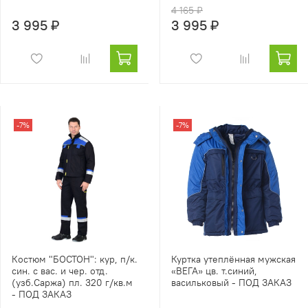
4 165 ₽
3 995 ₽
3 995 ₽
-7%
-7%
Костюм "БОСТОН": кур, п/к.
Куртка утеплённая мужская
син. с вас. и чер. отд.
«ВЕГА» цв. т.синий,
(узб.Саржа) пл. 320 г/кв.м
васильковый - ПОД ЗАКАЗ
- ПОД ЗАКАЗ